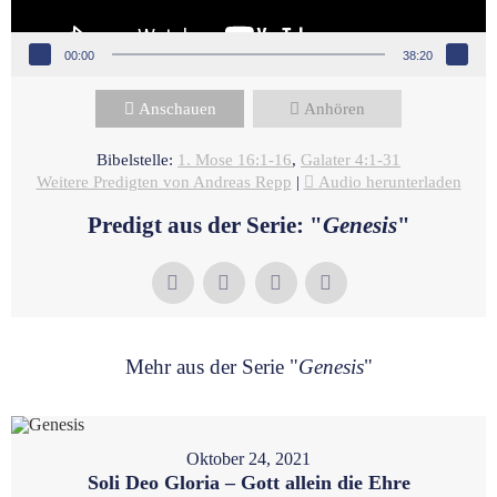
00:00
38:20
Anschauen
Anhören
Bibelstelle:
1. Mose 16:1-16
,
Galater 4:1-31
Weitere Predigten von Andreas Repp
|
Audio herunterladen
Predigt aus der Serie: "
Genesis
"
Mehr aus der Serie "
Genesis
"
Oktober 24, 2021
Soli Deo Gloria – Gott allein die Ehre