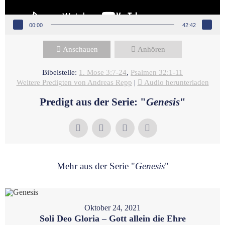
00:00
42:42
Anschauen
Anhören
Bibelstelle:
1. Mose 3:7-24
,
Psalmen 32:1-11
Weitere Predigten von Andreas Repp
|
Audio herunterladen
Predigt aus der Serie: "
Genesis
"
Mehr aus der Serie "
Genesis
"
Oktober 24, 2021
Soli Deo Gloria – Gott allein die Ehre