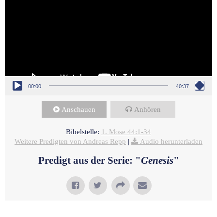
00:00
40:37
Anschauen
Anhören
Bibelstelle:
1. Mose 44:1-34
Weitere Predigten von Andreas Repp
|
Audio herunterladen
Predigt aus der Serie: "
Genesis
"