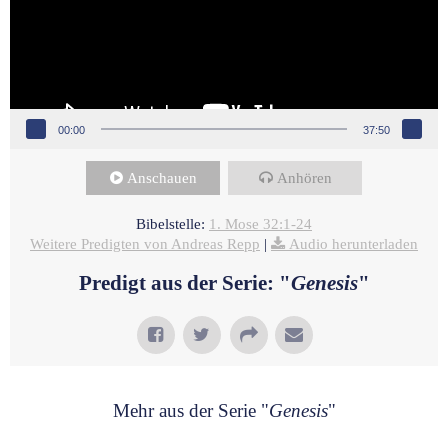
00:00
37:50
Anschauen
Anhören
Bibelstelle:
1. Mose 32:1-24
Weitere Predigten von Andreas Repp
|
Audio herunterladen
Predigt aus der Serie: "
Genesis
"
Mehr aus der Serie "
Genesis
"