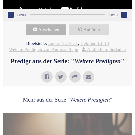
00:00
30:19
Anschauen
Anhören
Bibelstelle:
Lukas 16:19-31
,
Hebräer 4:1-13
Weitere Predigten von Andreas Repp
|
Audio herunterladen
Predigt aus der Serie: "
Weitere Predigten
"
Mehr aus der Serie "
Weitere Predigten
"