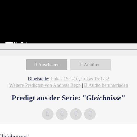
Anschauen
Anhören
Bibelstelle:
Lukas 15:1-10
,
Lukas 15:1-32
Weitere Predigten von Andreas Repp
|
Audio herunterladen
Predigt aus der Serie: "
Gleichnisse
"
leichnisse
"