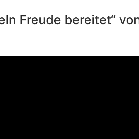
eln Freude bereitet“ v
Andreas Repp - Juli 14, 2024
Was Engeln Freude bereitet