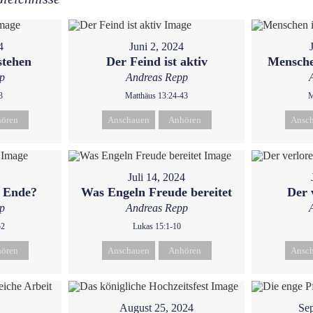
4
Juni 2, 2024
stehen
Der Feind ist aktiv
Mensche
p
Andreas Repp
3
Matthäus 13:24-43
M
ören
Anschauen
Anhören
Ansc
Juli 14, 2024
m Ende?
Was Engeln Freude bereitet
Der 
p
Andreas Repp
52
Lukas 15:1-10
ören
Anschauen
Anhören
Ansc
August 25, 2024
Sep