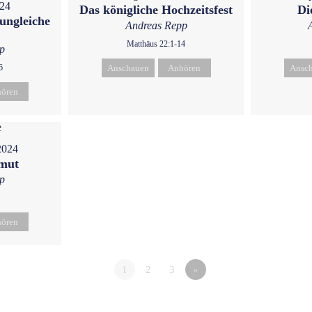
024
Das königliche Hochzeitsfest
Di
ungleiche
Andreas Repp
Matthäus 22:1-14
p
6
Anschauen
Anhören
Ansc
ören
2024
emut
p
ören
1
2
3
»