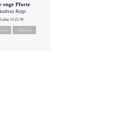
e enge Pforte
Andreas Repp
Lukas 13:22-30
hauen
Anhören