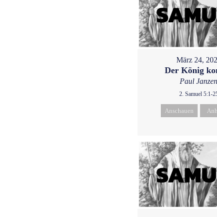
März 24, 20
Der König k
Paul Janze
2. Samuel 5:1-2
Anschauen
Anh