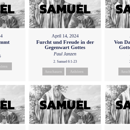
24
April 14, 2024
ommt
Furcht und Freude in der
Von Da
Gegenwart Gottes
Gott
n
Paul Janzen
5
2. Samuel 6:1-23
ören
Anschauen
Anhören
Ansc