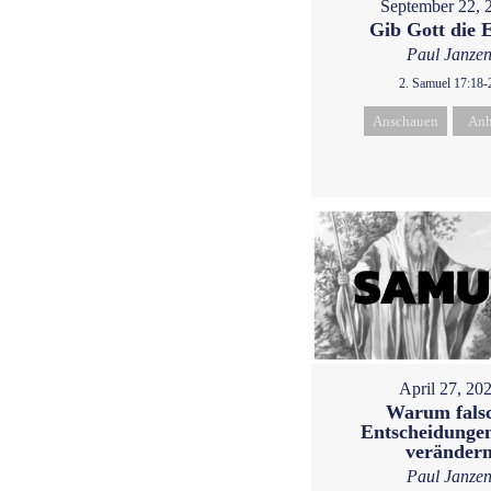
September 22, 
Gib Gott die 
Paul Janze
2. Samuel 17:18-
Anschauen
Anh
April 27, 20
Warum fals
Entscheidungen
veränder
Paul Janze