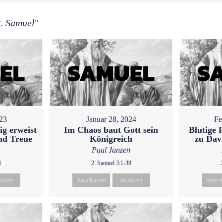
. Samuel
"
023
Januar 28, 2024
Fe
g erweist
Im Chaos baut Gott sein
Blutige 
nd Treue
Königreich
zu Dav
n
Paul Janzen
1
2. Samuel 3:1-39
ören
Anschauen
Anhören
Ansc