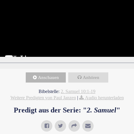
Anschauen
Anhören
Bibelstelle:
2. Samuel 10:1-19
Weitere Predigten von Paul Janzen
|
Audio herunterladen
Predigt aus der Serie: "
2. Samuel
"