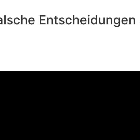
alsche Entscheidungen 
Paul Janzen - April 27, 2025
falsche Entscheidungen alles ve