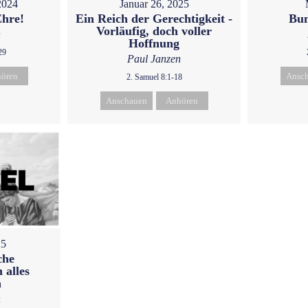
2024
Januar 26, 2025
Ehre!
Ein Reich der Gerechtigkeit -
Bu
Vorläufig, doch voller
n
Hoffnung
29
Paul Janzen
ören
Ansc
2. Samuel 8:1-18
Anschauen
Anhören
25
che
 alles
n
n