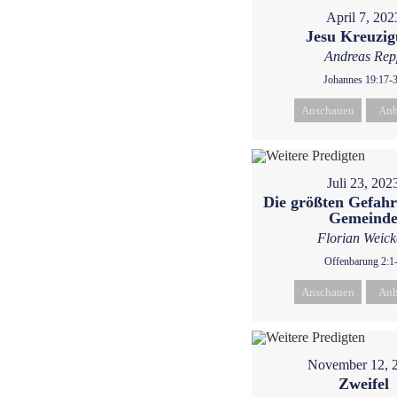
April 7, 202
Jesu Kreuzi
Andreas Rep
Johannes 19:17-
Anschauen
Anh
Juli 23, 202
Die größten Gefahr
Gemeind
Florian Weic
Offenbarung 2:1
Anschauen
Anh
November 12, 
Zweifel