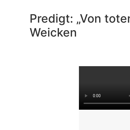
Predigt: „Von tot
Weicken
V