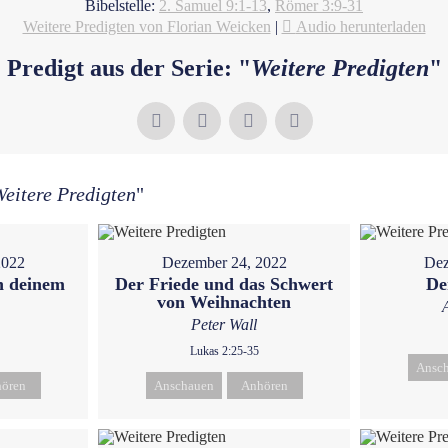
Bibelstelle:
2. Samuel 9:1-13
,
Römer 3:9-31
Weitere Predigten von Florian Weicken
|
Audio herunterladen
Predigt aus der Serie: "
Weitere Predigten
"
eitere Predigten
"
2022
Dezember 24, 2022
Dez
h deinem
Der Friede und das Schwert
De
von Weihnachten
Peter Wall
Lukas 2:25-35
Ansc
ören
Anschauen
Anhören