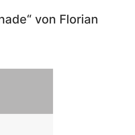
nade“ von Florian
de