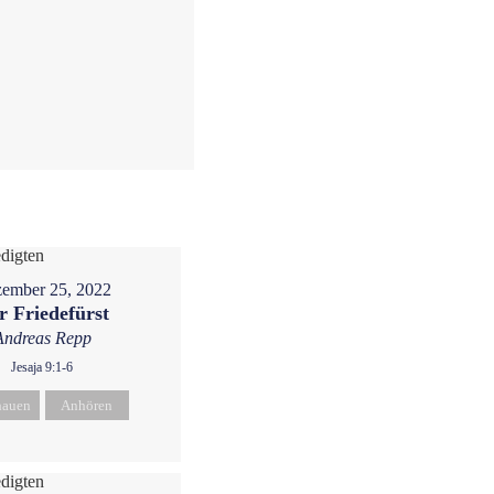
ember 25, 2022
r Friedefürst
Andreas Repp
Jesaja 9:1-6
hauen
Anhören