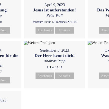
3
April 9, 2023
gung
Jesus ist auferstanden!
Das W
p
Peter Wall
F
30
Johannes 19:40-42, Johannes 20:1-18
ören
Anschauen
Anhören
Ansc
3
September 3, 2023
Ok
en für die
Der Herr kennt dich!
Was
e
Andreas Repp
ken
Lukas 5:1-11
-7
Anschauen
Anhören
Ansc
ören
2023