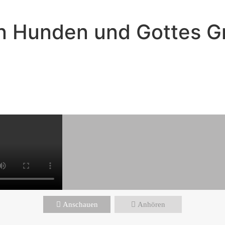
en Hunden und Gottes G
Florian Weicken - August 24, 2025
on toten Hunden und Gottes Gna
Anschauen
Anhören