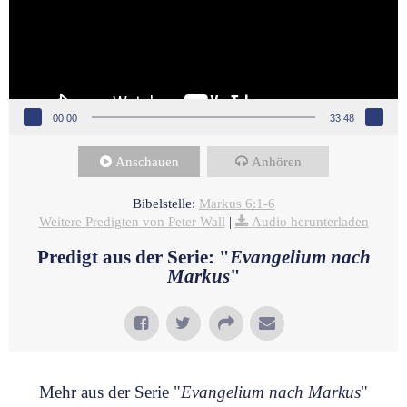
00:00
33:48
Anschauen
Anhören
Bibelstelle:
Markus 6:1-6
Weitere Predigten von Peter Wall
|
Audio herunterladen
Predigt aus der Serie: "
Evangelium nach
Markus
"
Mehr aus der Serie "
Evangelium nach Markus
"