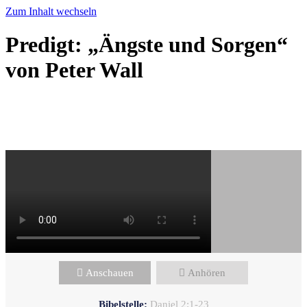
Zum Inhalt wechseln
Predigt: „Ängste und Sorgen“
von Peter Wall
Peter Wall - August 31, 2025
Ängste und Sorgen
Anschauen
Anhören
Bibelstelle:
Daniel 2:1-23