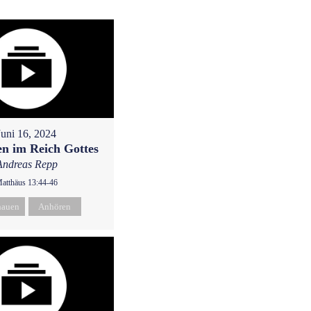
Juni 16, 2024
n im Reich Gottes
Andreas Repp
atthäus 13:44-46
hauen
Anhören