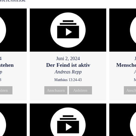
4
Juni 2, 2024
stehen
Der Feind ist aktiv
Mensche
p
Andreas Repp
3
Matthäus 13:24-43
M
ören
Anschauen
Anhören
Ansc