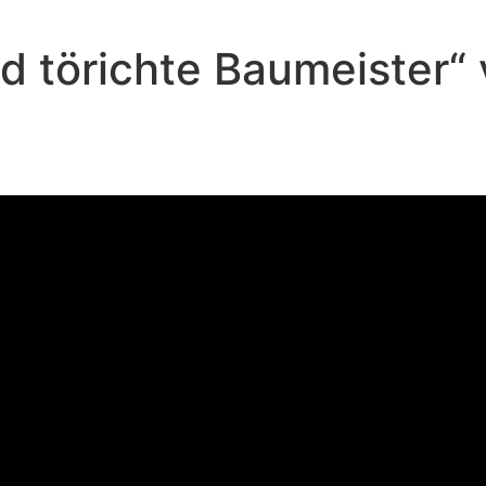
nd törichte Baumeister
Andreas Repp - November 3, 2024
Kluge und törichte Baumeister