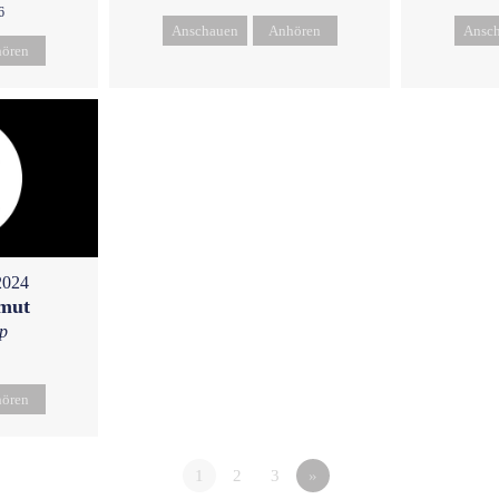
6
Anschauen
Anhören
Ansc
ören
2024
emut
p
ören
1
2
3
»