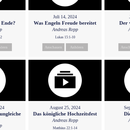
Juli 14, 2024
m Ende?
Was Engeln Freude bereitet
Der 
p
Andreas Repp
52
Lukas 15:1-10
ören
Anschauen
Anhören
Ansc
024
August 25, 2024
Sep
ungleiche
Das königliche Hochzeitsfest
Di
Andreas Repp
p
Matthäus 22:1-14