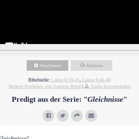
Anschauen
Anhören
Bibelstelle:
Lukas 6:39-45
,
Lukas 6:46-49
Weitere Predigten von Andreas Repp
|
Audio herunterladen
Predigt aus der Serie: "
Gleichnisse
"
leichnisse
"