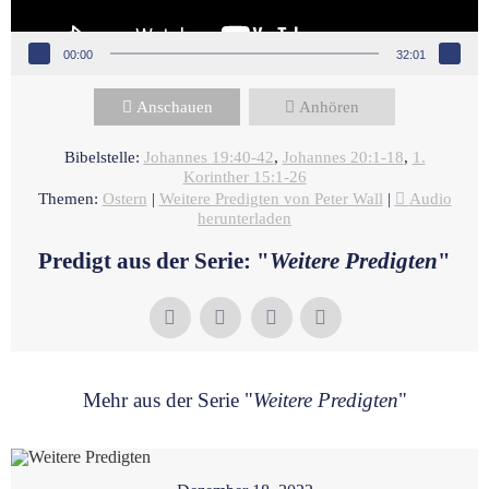
00:00
32:01
Anschauen
Anhören
Bibelstelle:
Johannes 19:40-42
,
Johannes 20:1-18
,
1.
Korinther 15:1-26
Themen:
Ostern
|
Weitere Predigten von Peter Wall
|
Audio
herunterladen
Predigt aus der Serie: "
Weitere Predigten
"
Mehr aus der Serie "
Weitere Predigten
"