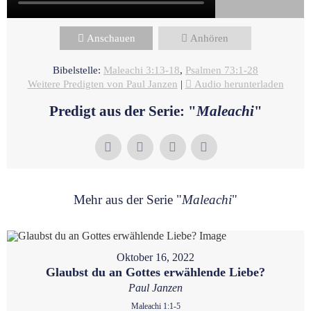
Anschauen
Anhören
Bibelstelle:
Maleachi 3:13-18
,
Psalmen 73:1-28
Weitere Predigten von Paul Janzen
|
Audio herunterladen
Predigt aus der Serie: "
Maleachi
"
Mehr aus der Serie "
Maleachi
"
Oktober 16, 2022
Glaubst du an Gottes erwählende Liebe?
Paul Janzen
Maleachi 1:1-5