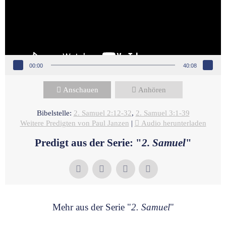
00:00
40:08
Anschauen
Anhören
Bibelstelle:
2. Samuel 2:12-32
,
2. Samuel 3:1-39
Weitere Predigten von Paul Janzen
|
Audio herunterladen
Predigt aus der Serie: "
2. Samuel
"
Mehr aus der Serie "
2. Samuel
"