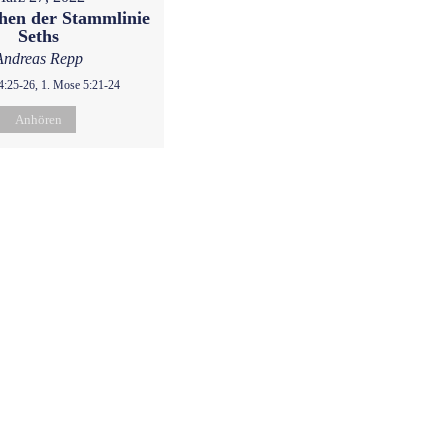
hen der Stammlinie
Seths
Andreas Repp
4:25-26, 1. Mose 5:21-24
Anhören