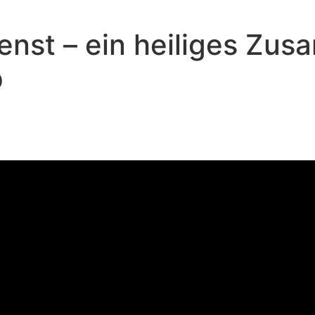
dienst – ein heiliges 
p
Andreas Repp - Oktober 26, 2025
dienst - ein heiliges Zusamme