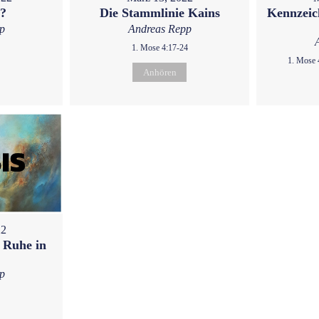
u?
Die Stammlinie Kains
Kennzeic
p
Andreas Repp
1. Mose 4:17-24
1. Mose 
Anhören
22
 Ruhe in
p