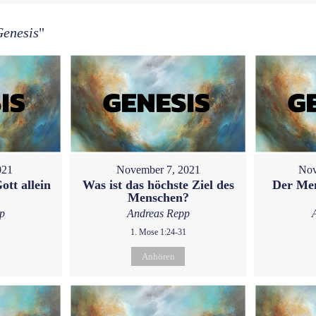
Genesis
"
021
November 7, 2021
Nov
ott allein
Was ist das höchste Ziel des
Der Men
Menschen?
p
Andreas Repp
1. Mose 1:24-31
Anhören