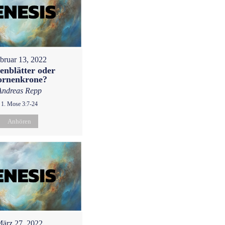
bruar 13, 2022
enblätter oder
ornenkrone?
Andreas Repp
1. Mose 3:7-24
Anhören
ärz 27, 2022