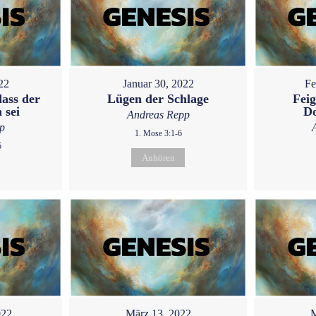
22
Januar 30, 2022
Fe
dass der
Lügen der Schlage
Feig
 sei
D
Andreas Repp
p
1. Mose 3:1-6
5
Anhören
022
März 13, 2022
M