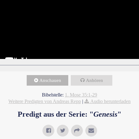
Anschauen
Anhören
Bibelstelle:
1. Mose 35:1-29
Weitere Predigten von Andreas Repp
|
Audio herunterladen
Predigt aus der Serie: "
Genesis
"