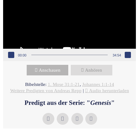
00:00
34:54
Anschauen
Anhören
Bibelstelle:
1. Mose 31:1-21
,
Johannes 1:1-14
Weitere Predigten von Andreas Repp
|
Audio herunterladen
Predigt aus der Serie: "
Genesis
"