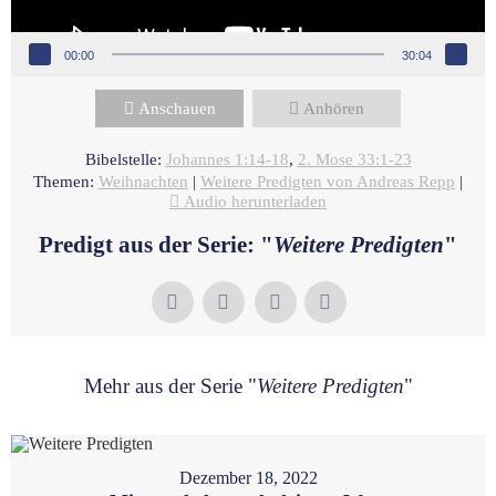
00:00
30:04
Anschauen
Anhören
Bibelstelle:
Johannes 1:14-18
,
2. Mose 33:1-23
Themen:
Weihnachten
|
Weitere Predigten von Andreas Repp
|
Audio herunterladen
Predigt aus der Serie: "
Weitere Predigten
"
Mehr aus der Serie "
Weitere Predigten
"
Dezember 18, 2022