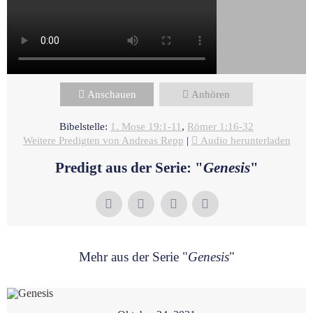
Anschauen
Anhören
Bibelstelle:
1. Mose 19:1-11
,
Römer 1:16-32
Weitere Predigten von Andreas Repp
|
Audio herunterladen
Predigt aus der Serie: "
Genesis
"
Mehr aus der Serie "
Genesis
"