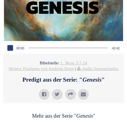
Audio-Player
00:00
42:42
Bibelstelle:
1. Mose 3:7-24
Weitere Predigten von Andreas Repp
|
Audio herunterladen
Predigt aus der Serie: "
Genesis
"
Mehr aus der Serie "
Genesis
"