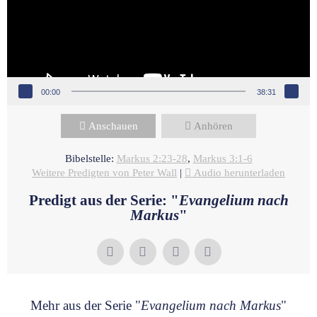
00:00
38:31
Anschauen
Anhören
Bibelstelle:
Markus 2:23-28
,
Markus 3:1-6
Weitere Predigten von Peter Wall
|
Audio herunterladen
Predigt aus der Serie: "
Evangelium nach
Markus
"
Mehr aus der Serie "
Evangelium nach Markus
"