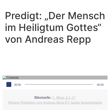
Predigt: „Der Mensch
im Heiligtum Gottes“
von Andreas Repp
Andreas Repp - November 21, 2021
Der Mensch im Heiligtum
Gottes
Audio-Player
00:00
00:00
Bibelstelle:
1. Mose 2:1-17
Weitere Predigten von Andreas Repp
|
Audio herunterladen