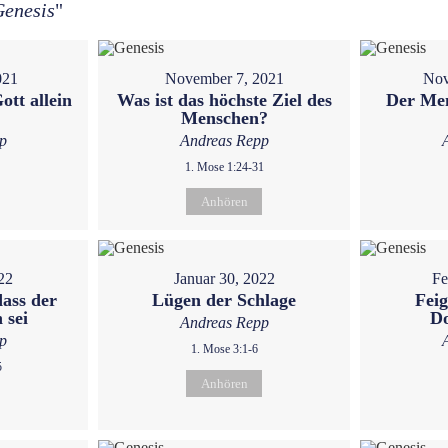
Genesis
"
021
November 7, 2021
Nov
ott allein
Was ist das höchste Ziel des
Der Men
Menschen?
p
Andreas Repp
1. Mose 1:24-31
Anhören
22
Januar 30, 2022
Fe
dass der
Lügen der Schlage
Feig
 sei
D
Andreas Repp
p
1. Mose 3:1-6
5
Anhören