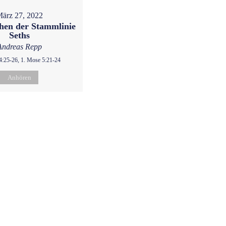
ärz 27, 2022
hen der Stammlinie
Seths
Andreas Repp
4:25-26, 1. Mose 5:21-24
Anhören