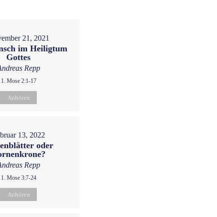
ember 21, 2021
sch im Heiligtum
Gottes
Andreas Repp
1. Mose 2:1-17
Anhören
bruar 13, 2022
enblätter oder
ornenkrone?
Andreas Repp
1. Mose 3:7-24
Anhören