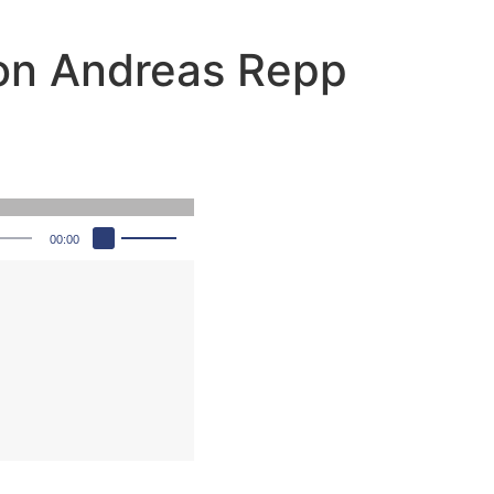
von Andreas Repp
Pfeiltasten Hoch/Runter benutzen, um die Lautstärke zu regeln.
00:00