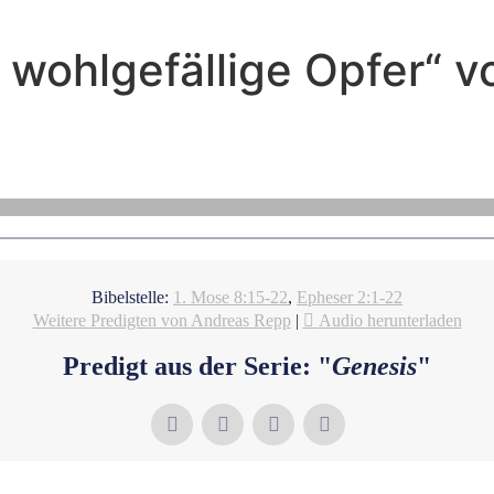
t wohlgefällige Opfer“ 
Andreas Repp - Juni 19, 2022
Das Gott wohlgefällige Opfer
Bibelstelle:
1. Mose 8:15-22
,
Epheser 2:1-22
Weitere Predigten von Andreas Repp
|
Audio herunterladen
Predigt aus der Serie: "
Genesis
"