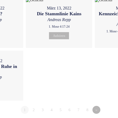
022
März 13, 2022
M
u?
Die Stammlinie Kains
Kennzeic
p
Andreas Repp
1. Mose 4:17-24
1. Mose 
Anhören
22
 Ruhe in
p
1
2
3
4
5
6
7
8
»