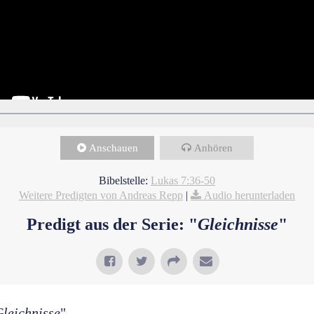
Anschauen
Anhören
Bibelstelle:
Lukas 7:36-50
Weitere Predigten von Andreas Repp
|
Audio herunterladen
Predigt aus der Serie: "
Gleichnisse
"
leichnisse
"