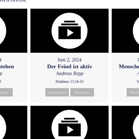
4
Juni 2, 2024
stehen
Der Feind ist aktiv
Mensche
p
Andreas Repp
3
Matthäus 13:24-43
M
ören
Anschauen
Anhören
Ansc