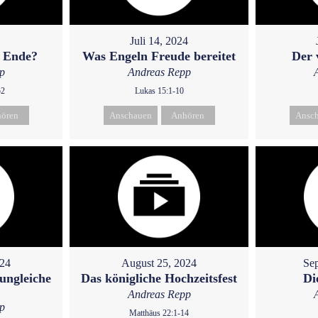
Juli 14, 2024
m Ende?
Was Engeln Freude bereitet
Der 
p
Andreas Repp
52
Lukas 15:1-10
ören
Anschauen
Anhören
Ansc
024
August 25, 2024
Sep
ungleiche
Das königliche Hochzeitsfest
Di
Andreas Repp
p
Matthäus 22:1-14