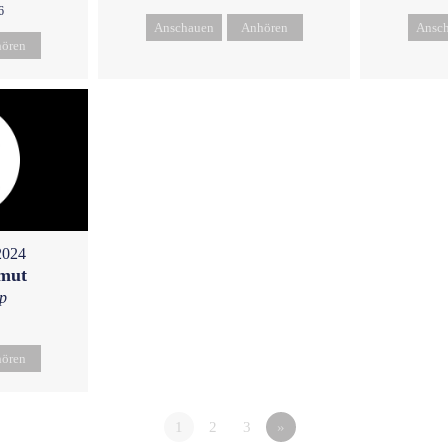
6
Anschauen
Anhören
Ansc
ören
2024
emut
p
ören
1
2
3
»