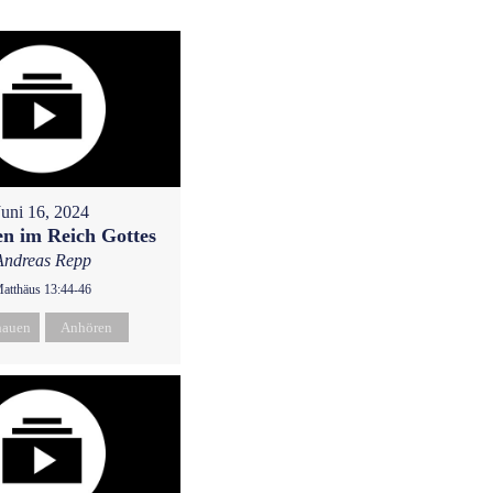
Juni 16, 2024
n im Reich Gottes
Andreas Repp
atthäus 13:44-46
hauen
Anhören