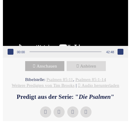
00:00
42:48
Anschauen
Anhören
Bibelstelle:
Psalmen 85:11
,
Psalmen 85:1-14
Weitere Predigten von Tim Brooks
|
Audio herunterladen
Predigt aus der Serie: "
Die Psalmen
"