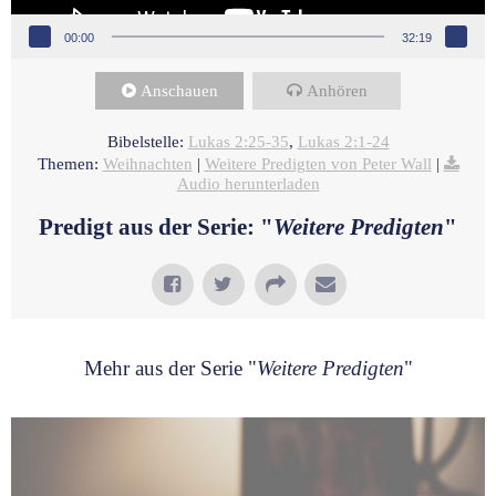
00:00
32:19
Anschauen
Anhören
Bibelstelle:
Lukas 2:25-35
,
Lukas 2:1-24
Themen:
Weihnachten
|
Weitere Predigten von Peter Wall
|
Audio herunterladen
Predigt aus der Serie: "
Weitere Predigten
"
Mehr aus der Serie "
Weitere Predigten
"