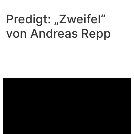
Predigt: „Zweifel“
von Andreas Repp
Peter Wall - Dezember 24, 2022
Der Friede und das Schwert
von Weihnachten
Video-Player