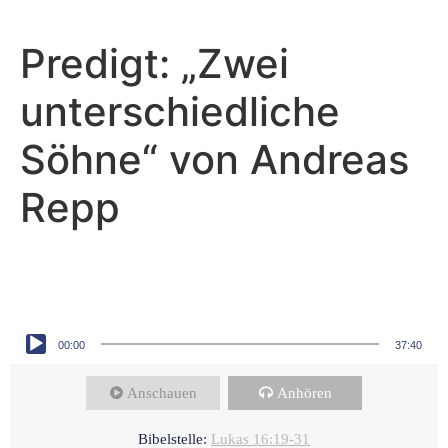
Predigt: „Zwei
unterschiedliche
Söhne“ von Andreas
Repp
Andreas Repp - April 6, 2025
Gleichheit - für alle?!
Audio-Player
00:00
37:40
Anschauen
Anhören
Bibelstelle:
Lukas 16:19-31