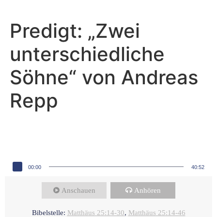
Predigt: „Zwei
unterschiedliche
Söhne“ von Andreas
Repp
Andreas Repp - März 2, 2025
Wie soll ich denn leben?
Audio-Player
00:00
40:52
Anschauen
Anhören
Bibelstelle:
Matthäus 25:14-30
,
Matthäus 25:14-46