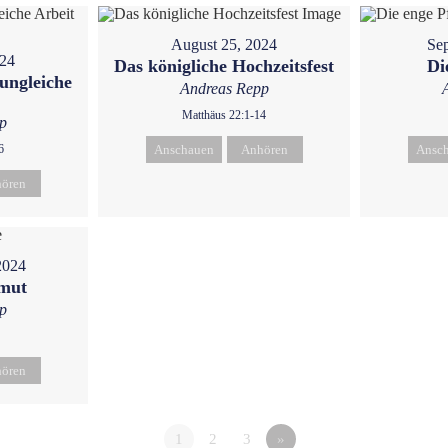
August 25, 2024
Sep
024
Das königliche Hochzeitsfest
Di
ungleiche
Andreas Repp
Matthäus 22:1-14
p
6
Anschauen
Anhören
Ansc
ören
2024
emut
p
ören
1
2
3
»