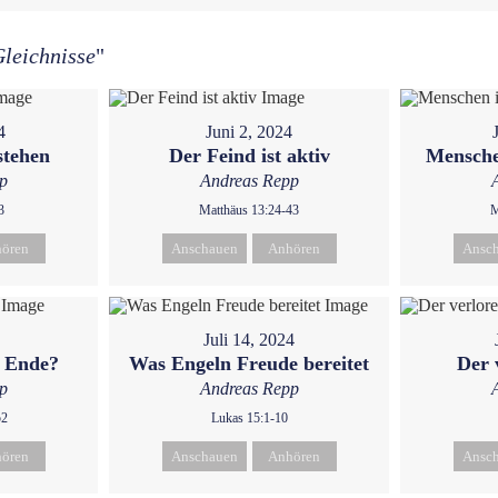
leichnisse
"
4
Juni 2, 2024
stehen
Der Feind ist aktiv
Mensche
p
Andreas Repp
3
Matthäus 13:24-43
M
ören
Anschauen
Anhören
Ansc
Juli 14, 2024
m Ende?
Was Engeln Freude bereitet
Der 
p
Andreas Repp
52
Lukas 15:1-10
ören
Anschauen
Anhören
Ansc