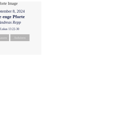
tember 8, 2024
e enge Pforte
Andreas Repp
Lukas 13:22-30
hauen
Anhören