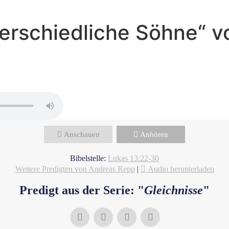
terschiedliche Söhne“ 
Andreas Repp - September 8, 2024
Die enge Pforte
Anschauen
Anhören
Bibelstelle:
Lukas 13:22-30
Weitere Predigten von Andreas Repp
|
Audio herunterladen
Predigt aus der Serie: "
Gleichnisse
"