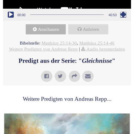
00:00
40:53
Anschauen
Anhören
Bibelstelle:
Matthäus 25:14-30
,
Matthäus 25:14-46
Weitere Predigten von Andreas Repp
|
Audio herunterladen
Predigt aus der Serie: "
Gleichnisse
"
Weitere Predigten von Andreas Repp...