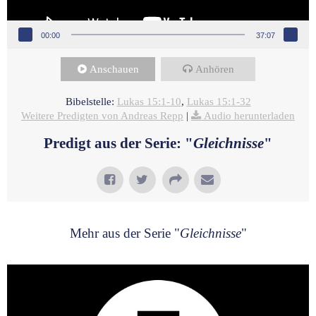
00:00
37:07
Anschauen
Anhören
Bibelstelle:
Lukas 15:1-10
,
Lukas 15:1-32
Weitere Predigten von Andreas Repp
|
Audio herunterladen
Predigt aus der Serie: "
Gleichnisse
"
Mehr aus der Serie "
Gleichnisse
"