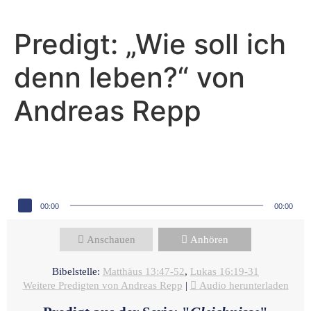
Predigt: „Wie soll ich
denn leben?“ von
Andreas Repp
Andreas Repp - Juli 7, 2024
Was passiert am Ende?
Audio-Player
00:00
00:00
Anschauen
Anhören
Bibelstelle:
Matthäus 13:47-52
,
Lukas 16:19-31
Weitere Predigten von Andreas Repp
|
Audio herunterladen