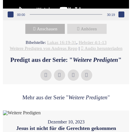
00:00
30:19
Anschauen
Anhören
Bibelstelle:
Lukas 16:19-31
,
Hebräer 4:1-13
Weitere Predigten von Andreas Repp
|
Audio herunterladen
Predigt aus der Serie: "
Weitere Predigten
"
Mehr aus der Serie "
Weitere Predigten
"
Dezember 10, 2023
Jesus ist nicht für die Gerechten gekommen