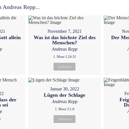
n Andreas Repp...
021
November 7, 2021
Nov
ott allein
Was ist das höchste Ziel des
Der Men
Menschen?
p
Andreas Repp
1. Mose 1:24-31
Anhören
Januar 30, 2022
22
Fe
Lügen der Schlage
dass der
Feig
Andreas Repp
 sei
D
1. Mose 3:1-6
p
5
Anhören