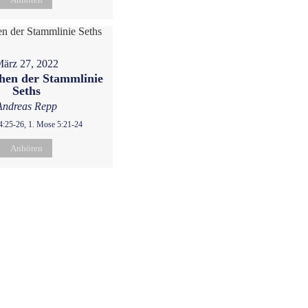
ärz 27, 2022
hen der Stammlinie
Seths
Andreas Repp
4:25-26, 1. Mose 5:21-24
Anhören