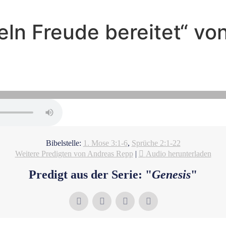
eln Freude bereitet“ v
Andreas Repp - Januar 30, 2022
Lügen der Schlage
Bibelstelle:
1. Mose 3:1-6
,
Sprüche 2:1-22
Weitere Predigten von Andreas Repp
|
Audio herunterladen
Predigt aus der Serie: "
Genesis
"