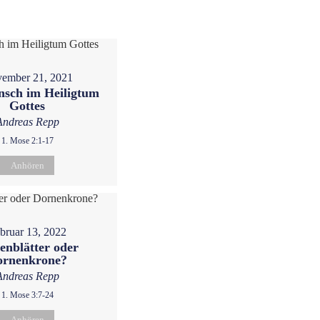
ember 21, 2021
sch im Heiligtum
Gottes
Andreas Repp
1. Mose 2:1-17
Anhören
bruar 13, 2022
enblätter oder
ornenkrone?
Andreas Repp
1. Mose 3:7-24
Anhören