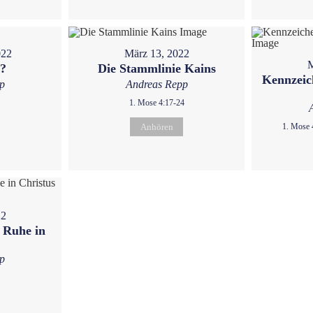
022
März 13, 2022
M
u?
Die Stammlinie Kains
Kennzeic
p
Andreas Repp
1. Mose 4:17-24
Anhören
1. Mose 
22
 Ruhe in
p