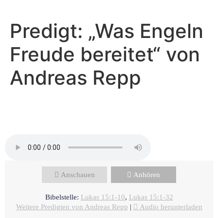
Predigt: „Was Engeln
Freude bereitet“ von
Andreas Repp
Andreas Repp - Juli 14, 2024
Was Engeln Freude bereitet
Anschauen
Anhören
Bibelstelle:
Lukas 15:1-10
,
Lukas 15:1-32
Weitere Predigten von Andreas Repp
|
Audio herunterladen