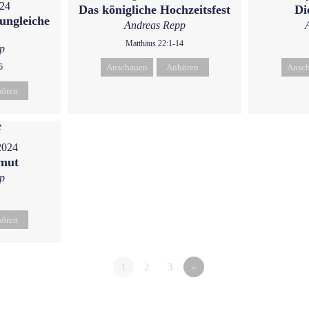
024
Das königliche Hochzeitsfest
Di
ungleiche
Andreas Repp
Matthäus 22:1-14
p
6
Anschauen
Anhören
Ansc
ören
2024
emut
p
ören
1
2
3
»