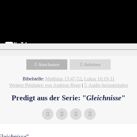
Anschauen
Anhören
Bibelstelle:
Matthäus 13:47-52
,
Lukas 16:19-31
Weitere Predigten von Andreas Repp
|
Audio herunterladen
Predigt aus der Serie: "
Gleichnisse
"
leichnisse
"