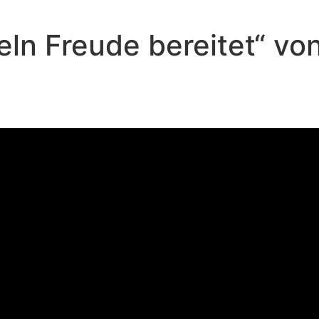
eln Freude bereitet“ v
Andreas Repp - Juli 7, 2024
Was passiert am Ende?