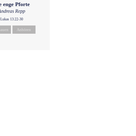
e enge Pforte
Andreas Repp
Lukas 13:22-30
hauen
Anhören