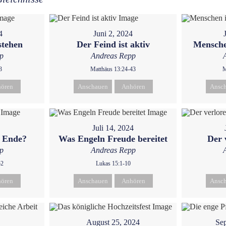
4
Juni 2, 2024
stehen
Der Feind ist aktiv
Mensche
p
Andreas Repp
3
Matthäus 13:24-43
M
ören
Anschauen
Anhören
Ansc
Juli 14, 2024
m Ende?
Was Engeln Freude bereitet
Der 
p
Andreas Repp
52
Lukas 15:1-10
ören
Anschauen
Anhören
Ansc
August 25, 2024
Sep