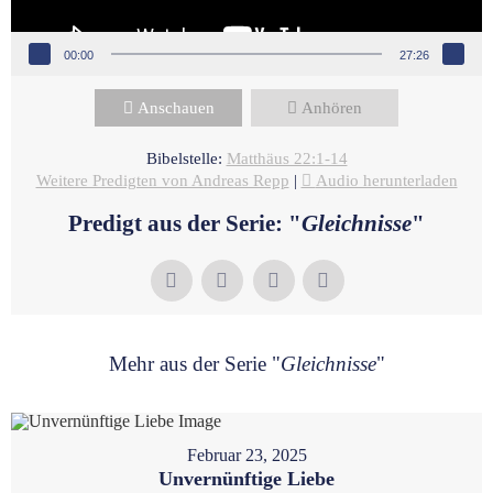
00:00
27:26
Anschauen
Anhören
Bibelstelle:
Matthäus 22:1-14
Weitere Predigten von Andreas Repp
|
Audio herunterladen
Predigt aus der Serie: "
Gleichnisse
"
Mehr aus der Serie "
Gleichnisse
"
Februar 23, 2025
Unvernünftige Liebe