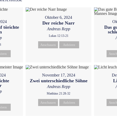
Oktober 6, 2024
2024
Ok
Der reiche Narr
f törichte
Das gu
Andreas Repp
n
schl
Lukas 12:13-21
p
3
Anschauen
Anhören
ören
Ansc
024
November 17, 2024
De
ichte
Zwei unterschiedliche Söhne
L
r
Andreas Repp
p
Matthäus 21:28-32
Anschauen
Anhören
Ansc
ören