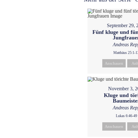
September 29, 
Fünf kluge und fün
Jungfraue
Andreas Rep
Matthäus 25:1-1
Anschauen
Anh
November 3, 2
Kluge und tör
Baumeiste
Andreas Rep
Lukas 6:46-49
Anschauen
Anh