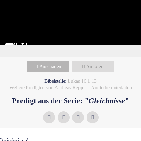
Anschauen
Anhören
Bibelstelle:
Lukas 16:1-13
Weitere Predigten von Andreas Repp
|
Audio herunterladen
Predigt aus der Serie: "
Gleichnisse
"
leichnisse
"