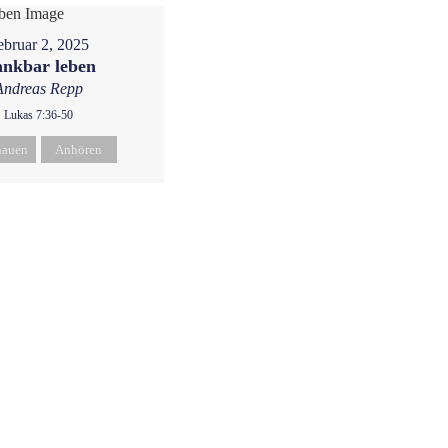
ebruar 2, 2025
nkbar leben
Andreas Repp
Lukas 7:36-50
hauen
Anhören