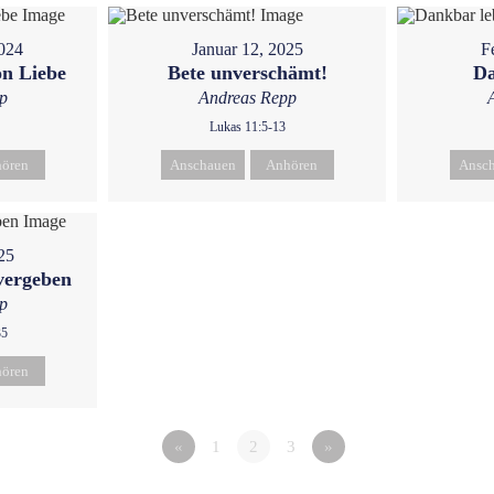
024
Januar 12, 2025
F
on Liebe
Bete unverschämt!
Da
p
Andreas Repp
Lukas 11:5-13
ören
Anschauen
Anhören
Ansc
25
vergeben
p
35
ören
«
1
2
3
»