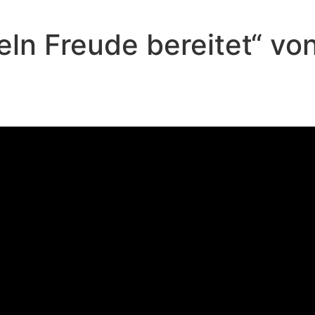
eln Freude bereitet“ v
Andreas Repp - Oktober 20, 2024
gute Beispiel eines schlechten M