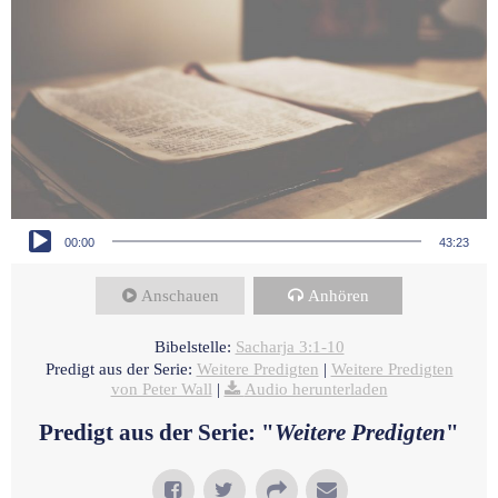
Audio-Player
00:00
43:23
Anschauen
Anhören
Bibelstelle:
Sacharja 3:1-10
Predigt aus der Serie:
Weitere Predigten
|
Weitere Predigten
von Peter Wall
|
Audio herunterladen
Predigt aus der Serie: "
Weitere Predigten
"