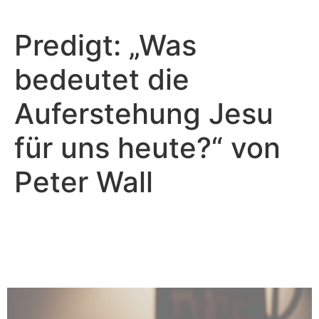
Predigt: „Was
bedeutet die
Auferstehung Jesu
für uns heute?“ von
Peter Wall
Peter Wall - April 18, 2025
Von Schuld und Scham
befreit!