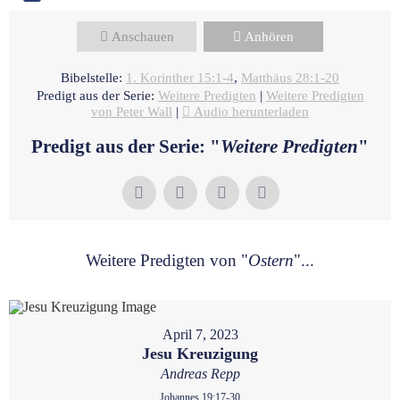
Anschauen
Anhören
Bibelstelle:
1. Korinther 15:1-4
,
Matthäus 28:1-20
Predigt aus der Serie:
Weitere Predigten
|
Weitere Predigten
von Peter Wall
|
Audio herunterladen
Predigt aus der Serie: "
Weitere Predigten
"
Weitere Predigten von "
Ostern
"...
April 7, 2023
Jesu Kreuzigung
Andreas Repp
Johannes 19:17-30