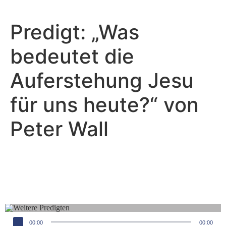
Predigt: „Was
bedeutet die
Auferstehung Jesu
für uns heute?“ von
Peter Wall
Peter Wall - März 31, 2024
Was bedeutet die Auferstehung
Jesu für uns heute?
Audio-Player
00:00
00:00