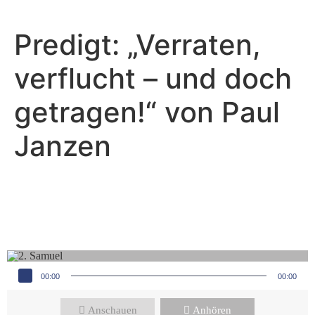
Predigt: „Verraten,
verflucht – und doch
getragen!“ von Paul
Janzen
Paul Janzen - Januar 28, 2024
Im Chaos baut Gott sein
Königreich
Audio-Player
00:00
00:00
Anschauen
Anhören