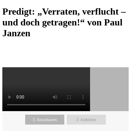
Zum
Predigt: „Verraten, verflucht –
Inhalt
wechseln
und doch getragen!“ von Paul
Janzen
Paul Janzen - März 9, 2025
Bund und Gnade
Anschauen
Anhören