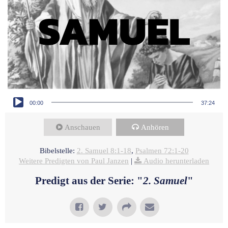
Audio-Player
00:00
37:24
Anschauen
Anhören
Bibelstelle:
2. Samuel 8:1-18
,
Psalmen 72:1-20
Weitere Predigten von Paul Janzen
|
Audio herunterladen
Predigt aus der Serie: "
2. Samuel
"