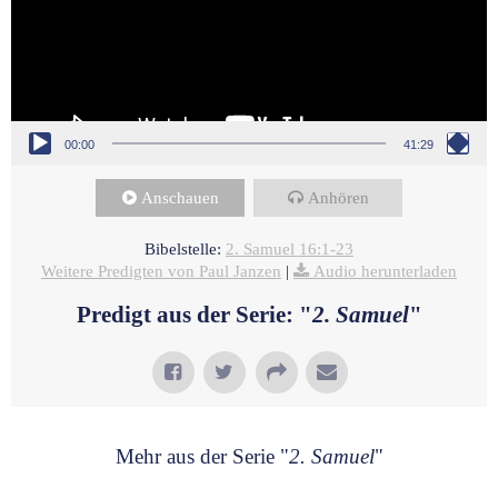
00:00
41:29
Anschauen
Anhören
Bibelstelle:
2. Samuel 16:1-23
Weitere Predigten von Paul Janzen
|
Audio herunterladen
Predigt aus der Serie: "
2. Samuel
"
Mehr aus der Serie "
2. Samuel
"