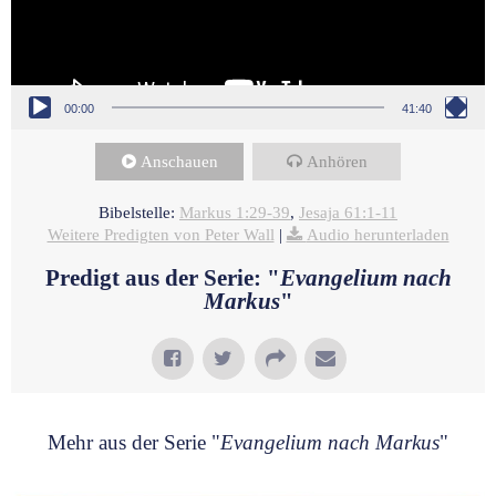
00:00
41:40
Anschauen
Anhören
Bibelstelle:
Markus 1:29-39
,
Jesaja 61:1-11
Weitere Predigten von Peter Wall
|
Audio herunterladen
Predigt aus der Serie: "
Evangelium nach
Markus
"
Mehr aus der Serie "
Evangelium nach Markus
"