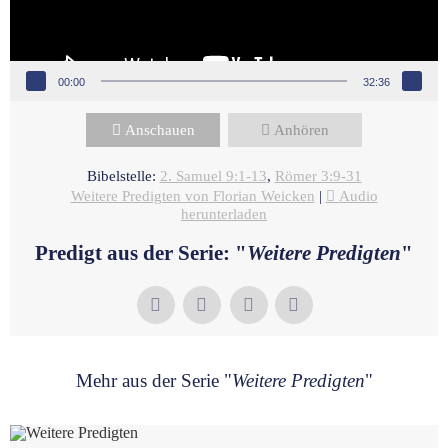
00:00
32:36
Anschauen
Anhören
Bibelstelle:
2. Samuel 9:1-13
,
Römer 3:9-31
Weitere Predigten von Florian Weicken
|
Audio
herunterladen
Predigt aus der Serie: "
Weitere Predigten
"
Mehr aus der Serie "
Weitere Predigten
"