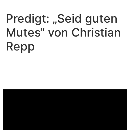
Predigt: „Seid guten
Mutes“ von Christian
Repp
Florian Weicken - August 24, 2025
Von toten Hunden und Gottes
Gnade
Video-Player