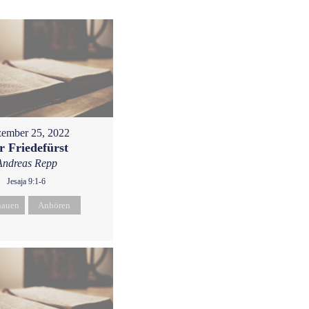
ember 25, 2022
r Friedefürst
Andreas Repp
Jesaja 9:1-6
hauen
Anhören