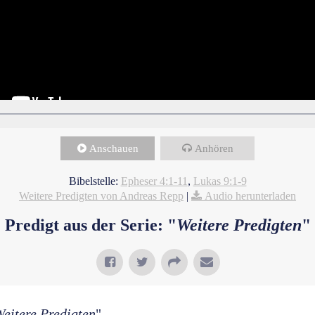
Anschauen
Anhören
Bibelstelle:
Epheser 4:1-11
,
Lukas 9:1-9
Weitere Predigten von Andreas Repp
|
Audio herunterladen
Predigt aus der Serie: "
Weitere Predigten
"
eitere Predigten
"