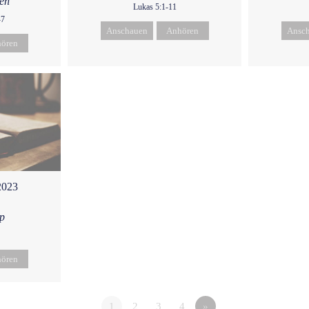
ken
Lukas 5:1-11
-7
Anschauen
Anhören
Ansc
ören
2023
p
ören
1
2
3
4
»