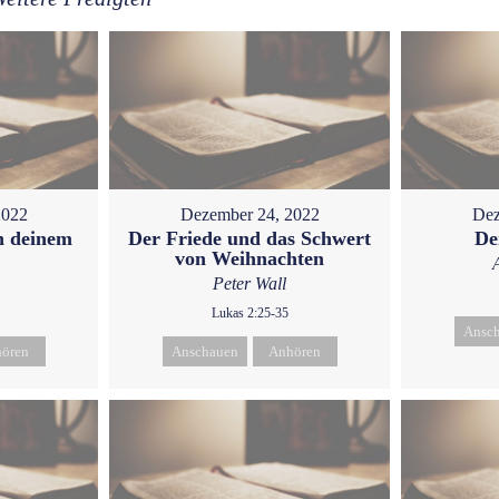
2022
Dezember 24, 2022
Dez
h deinem
Der Friede und das Schwert
De
von Weihnachten
Peter Wall
Lukas 2:25-35
Ansc
ören
Anschauen
Anhören