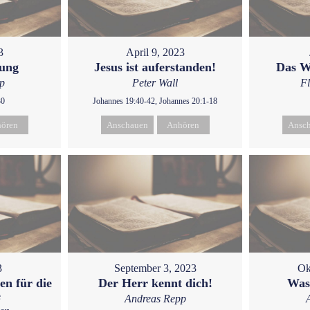
3
April 9, 2023
gung
Jesus ist auferstanden!
Das W
p
Peter Wall
F
30
Johannes 19:40-42, Johannes 20:1-18
ören
Anschauen
Anhören
Ansc
3
September 3, 2023
Ok
en für die
Der Herr kennt dich!
Was
e
Andreas Repp