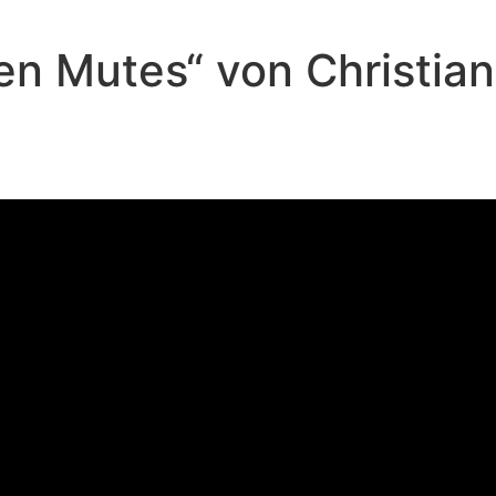
ten Mutes“ von Christia
Andreas Repp - März 16, 2025
Wie kann ich ein Zeugnis sein?