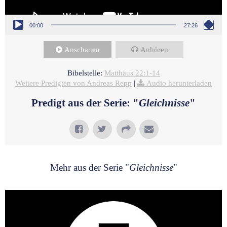
00:00
27:26
Anschauen
Anhören
Bibelstelle:
Matthäus 22:1-14
Weitere Predigten von Andreas Repp
|
Audio herunterladen
Predigt aus der Serie: "
Gleichnisse
"
Mehr aus der Serie "
Gleichnisse
"