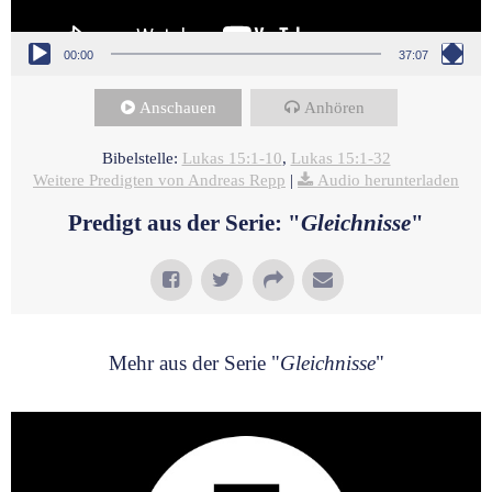
00:00
37:07
Anschauen
Anhören
Bibelstelle:
Lukas 15:1-10
,
Lukas 15:1-32
Weitere Predigten von Andreas Repp
|
Audio herunterladen
Predigt aus der Serie: "
Gleichnisse
"
Mehr aus der Serie "
Gleichnisse
"