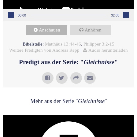
00:00
32:05
Anschauen
Anhören
Bibelstelle:
Matthäus 13:44-46
,
Philipper 3:2-15
Weitere Predigten von Andreas Repp
|
Audio herunterladen
Predigt aus der Serie: "
Gleichnisse
"
Mehr aus der Serie "
Gleichnisse
"