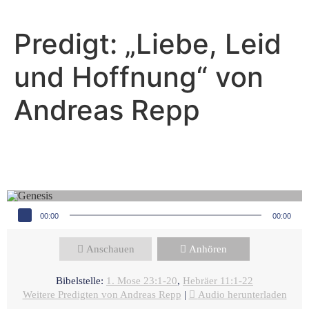
Predigt: „Liebe, Leid
und Hoffnung“ von
Andreas Repp
Andreas Repp - Oktober 1, 2023
Liebe, Leid und Hoffnung
Audio-Player
00:00
00:00
Anschauen
Anhören
Bibelstelle:
1. Mose 23:1-20
,
Hebräer 11:1-22
Weitere Predigten von Andreas Repp
|
Audio herunterladen